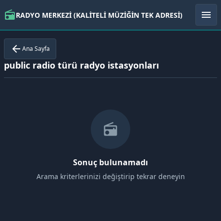
radio
menu
RADYO MERKEZİ (KALİTELİ MÜZİĞİN TEK ADRESİ)
arrow_back
Ana Sayfa
public radio türü radyo istasyonları
radio
Sonuç bulunamadı
Arama kriterlerinizi değiştirip tekrar deneyin