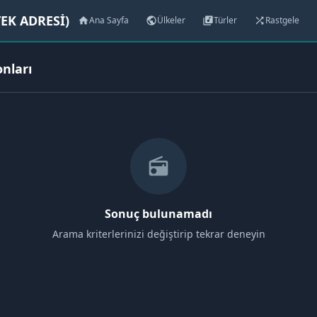
EK ADRESİ)
Ana Sayfa
Ülkeler
Türler
Rastgele
home
public
library_music
shuffle
onları
radio
Sonuç bulunamadı
Arama kriterlerinizi değiştirip tekrar deneyin