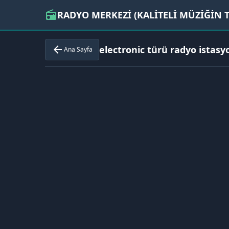
RADYO MERKEZİ (KALİTELİ MÜZİĞİN T
radio
electronic türü radyo istasy
arrow_back
Ana Sayfa