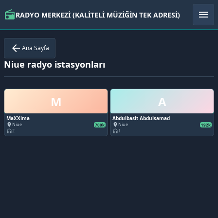
radio
menu
RADYO MERKEZİ (KALİTELİ MÜZİĞİN TEK ADRESİ)
arrow_back
Ana Sayfa
Niue radyo istasyonları
M
A
MaXXima
Abdulbasit Abdulsamad
Niue
Niue
place
place
700k
192k
2
1
headphones
headphones