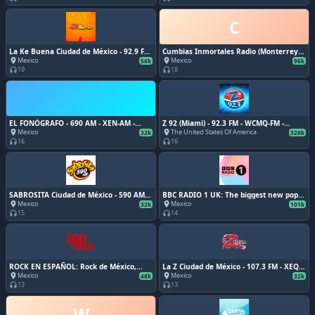
León
C
La Ke Buena Ciudad de México - 92.9 FM
Cumbias Inmortales Radio (Monterrey) -
- XEQ-FM - Radiópolis - Ciudad de México
Online - www.cumbiasinmortales.com -
Mexico
Mexico
place
place
56k
96k
Grupo Digital Retroland - Monterrey,
19
18
headphones
headphones
Nuevo León
EL FONÓGRAFO - 690 AM - XEN-AM -
Z 92 (Miami) - 92.3 FM - WCMQ-FM -
Grupo Radio Centro - Ciudad de México
Spanish Broadcasting System - Miami,
Mexico
The United States Of America
place
place
32k
320k
Florida
16
16
headphones
headphones
SABROSITA Ciudad de México - 590 AM -
BBC RADIO 1 UK: The biggest new pop
XEPH-AM - NRM Comunicaciones -
and all-day vibes. Londres, Inglaterra
Mexico
Mexico
place
place
32k
101k
Ciudad de México
15
14
headphones
headphones
ROCK EN ESPAÑOL: Rock de México,
La Z Ciudad de México - 107.3 FM - XEQR-
España y Argentina
FM - Grupo Radio Centro - Ciudad de
Mexico
Mexico
place
place
48k
32k
México
13
13
headphones
headphones
W