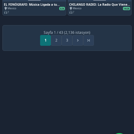
EL FONÓGRAFO: Música Ligada a tu
CHILANGO RADIO: La Radio Que Viene,
Recuerdo
Viene
Mexico
Mexico
place
place
32k
192k
7
7
headphones
headphones
Sayfa 1 / 43 (2,136 istasyon)
1
2
3
chevron_right
last_page