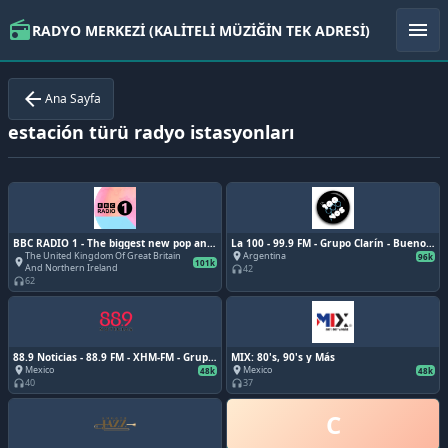
radio
menu
RADYO MERKEZİ (KALİTELİ MÜZİĞİN TEK ADRESİ)
arrow_back
Ana Sayfa
estación türü radyo istasyonları
BBC RADIO 1 - The biggest new pop and
La 100 - 99.9 FM - Grupo Clarín - Buenos
all-day vibes
Aires, Argentina
The United Kingdom Of Great Britain
Argentina
place
96k
place
101k
And Northern Ireland
42
headphones
62
headphones
88.9 Noticias - 88.9 FM - XHM-FM - Grupo
MIX: 80's, 90's y Más
ACIR - Ciudad de México
Mexico
Mexico
place
place
48k
48k
40
37
headphones
headphones
C