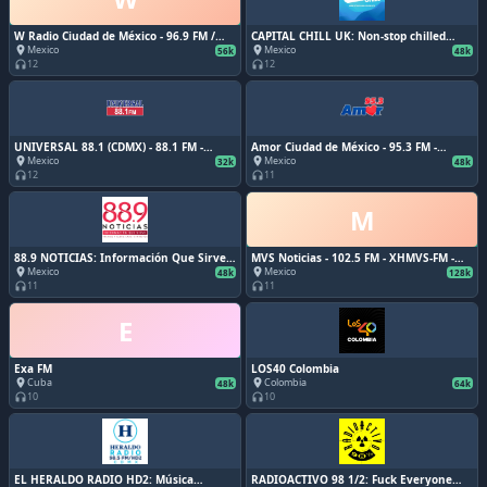
W Radio Ciudad de México - 96.9 FM /
CAPITAL CHILL UK: Non-stop chilled
900 AM - XEW-FM / XEW-AM - Radiópolis -
beats - Londres, Inglaterra
Mexico
Mexico
place
place
56k
48k
Ciudad de México
12
12
headphones
headphones
UNIVERSAL 88.1 (CDMX) - 88.1 FM -
Amor Ciudad de México - 95.3 FM -
XHRED-FM - Grupo Radio Centro - Ciudad
XHSH-FM - Grupo ACIR - Ciudad de
Mexico
Mexico
place
place
32k
48k
de México
México
12
11
headphones
headphones
M
88.9 NOTICIAS: Información Que Sirve.
MVS Noticias - 102.5 FM - XHMVS-FM -
Tráfico y Clima cada 15 Minutos
MVS Radio - Ciudad de México
Mexico
Mexico
place
place
48k
128k
11
11
headphones
headphones
E
Exa FM
LOS40 Colombia
Cuba
Colombia
place
place
48k
64k
10
10
headphones
headphones
EL HERALDO RADIO HD2: Música
RADIOACTIVO 98 1/2: Fuck Everyone