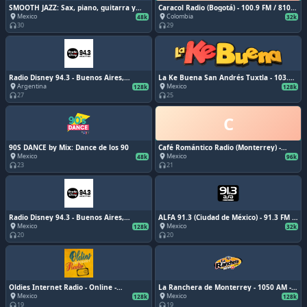
SMOOTH JAZZ: Sax, piano, guitarra y
Caracol Radio (Bogotá) - 100.9 FM / 810
voz: cool jazz
AM - HJGL / HJCY - PRISA Radio - Bogotá,
Mexico
Colombia
place
place
48k
32k
Colombia
30
29
headphones
headphones
Radio Disney 94.3 - Buenos Aires,
La Ke Buena San Andrés Tuxtla - 103.9
Argentina
FM - XHDQ-FM - San Andrés Tuxtla,
Argentina
Mexico
place
place
128k
128k
Veracruz
27
25
headphones
headphones
C
90S DANCE by Mix: Dance de los 90
Café Romántico Radio (Monterrey) -
Online - www.caferomanticoradio.com -
Mexico
Mexico
place
place
48k
96k
Grupo Digital Radioland - Monterrey,
23
21
headphones
headphones
Nuevo León
Radio Disney 94.3 - Buenos Aires,
ALFA 91.3 (Ciudad de México) - 91.3 FM -
Argentina
XHFAJ-FM - Grupo Radio Centro - Ciudad
Mexico
Mexico
place
place
128k
32k
de México
20
20
headphones
headphones
Oldies Internet Radio - Online -
La Ranchera de Monterrey - 1050 AM -
www.oldiesinternetradio.com - Grupo
XEG-AM - Núcleo Radio Monterrey -
Mexico
Mexico
place
place
128k
128k
Digital Retroland - Monterrey, Nuevo
Monterrey, NL
19
19
headphones
headphones