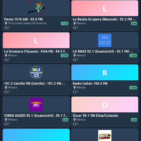
L
Fiesta 1510 AM - 93.9 FM
La Bestia Grupera (Mexicali) - 92.3 FM -
XHMMF-FM - Grupo Audiorama
The United States Of America
Mexico
place
place
112k
64k
Comunicaciones - Mexicali, Baja
0
0
headphones
headphones
California
L
La Invasora (Tijuana) - XHA-FM - 94.5 FM
LA MAXI 92.1 (Guamúchil) - 92.1 FM -
- Uniradio - Tijuana, Baja California
XHGML-FM - Grupo Chávez Radio -
Mexico
Mexico
place
place
128k
128k
Guamúchil, Sinaloa
0
0
headphones
headphones
R
101.3 Calvillo FM (Calvillo) - 101.3 FM -
Radio Cañón 104.3 FM
XHSCCH-FM - Comunicar para Ayudar,
Mexico
Mexico
place
place
128k
A.C. - Calvillo, Aguascalientes
0
0
headphones
headphones
O
VIBRA RADIO 95.1 (Guamúchil) - 95.1 FM
Oscar 90.1 FM Elota/Culiacán
- XHCCCI-FM - Grupo Vibra Medios -
Mexico
Mexico
place
place
64k
32k
Guamúchil, Sinaloa
0
0
headphones
headphones