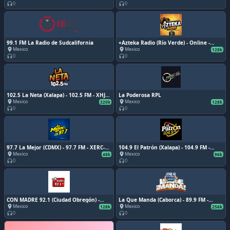
Sonora
0
0
headphones
headphones
99.1 FM La Radio de Sudcalifornia
+Azteka Radio (Río Verde) - Online -
www.aztekaradio.com - Río Verde, San
Mexico
Mexico
place
place
128k
Luis Potosí
0
0
headphones
headphones
102.5 La Neta (Xalapa) - 102.5 FM - XHJA-
La Poderosa RPL
FM - AvanRadio - Xalapa, Veracruz
Mexico
Mexico
place
place
320k
128k
0
0
headphones
headphones
97.7 La Mejor (CDMX) - 97.7 FM - XERC-
104.9 El Patrón (Xalapa) - 104.9 FM -
FM - MVS Radio - Ciudad de México
XHBD-FM - Oliva Radio - Xalapa,
Mexico
Mexico
place
place
48k
96k
Veracruz
0
0
headphones
headphones
CON MADRE 92.1 (Ciudad Obregón) -
La Que Manda (Caborca) - 89.9 FM -
92.1 FM - XHOBS-FM - Radiorama Sonora
XHIB-FM - Radiovisa - Caborca, Sonora
Mexico
Mexico
place
place
128k
256k
- Ciudad Obregón, Sonora
0
0
headphones
headphones