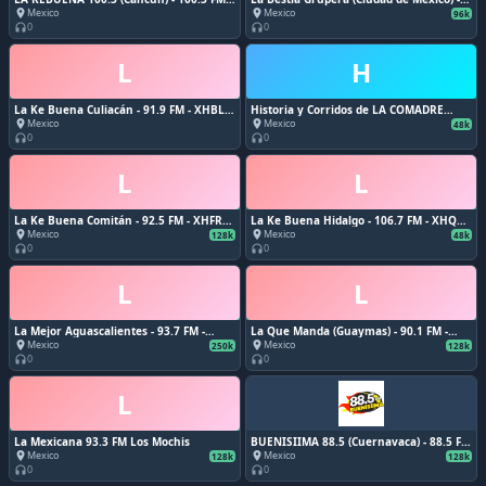
XHPTOM-FM - CJR Radio - Cancún,
540 AM - XEWF-AM - Radiorama -
Mexico
Mexico
place
place
96k
Quintana Roo
Tlalmanalco, EM
0
0
headphones
headphones
L
H
La Ke Buena Culiacán - 91.9 FM - XHBL-
Historia y Corridos de LA COMADRE
FM - Radio TV México - Culiacán, Sinaloa
(iHeart Radio) - Online - ACIR Online /
Mexico
Mexico
place
place
48k
iHeart Radio - Ciudad de México
0
0
headphones
headphones
L
L
La Ke Buena Comitán - 92.5 FM - XHFRT-
La Ke Buena Hidalgo - 106.7 FM - XHQH-
FM - Radio Cañón / NTR Medios de
FM - Ixmiquilpan, Hidalgo
Mexico
Mexico
place
place
128k
48k
Comunicación - Comitán, Chiapas
0
0
headphones
headphones
L
L
La Mejor Aguascalientes - 93.7 FM -
La Que Manda (Guaymas) - 90.1 FM -
XHAGT-FM - Radio Universal -
XHGYS-FM - Radiovisa - Guaymas,
Mexico
Mexico
place
place
250k
128k
Aguascalienteas, AG
Sonora
0
0
headphones
headphones
L
La Mexicana 93.3 FM Los Mochis
BUENISIIMA 88.5 (Cuernavaca) - 88.5 FM
- XHCM-FM - Grupo Audiorama
Mexico
Mexico
place
place
128k
128k
Comunicaciones - Cuernavaca, Morelos
0
0
headphones
headphones