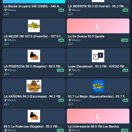
La Bestia Grupera 540 (CDMX) - 540 AM -
LA MORRITA 95.3 (El Fuerte) - 95.3 FM -
XEWF-AM - Grupo Audiorama
XHPFRT-FM - Luz Network - El Fuerte,
Mexico
Mexico
place
place
96k
96k
Comunicaciones - Ciudad de México
Sinaloa
0
0
headphones
headphones
L
LA MEJOR FM 107.9 (Fresnillo) - 107.9 FM
La Ke Buena 93.9 Iguala
- XHEMA-FM - Grupo Radiofónico B15 -
Mexico
Mexico
place
place
64k
128k
Fresnillo, Zacatecas
0
0
headphones
headphones
LA PODEROSA 89.5 (Nogales) - 89.5 FM -
Lupe (Zacatecas) - 93.3 FM - XHEXZ-FM -
XHCG-FM - Radiorama Sonora - Nogales,
Grupo Radiofónico ZER - Guadalupe, ZA
Mexico
Mexico
place
place
128k
40k
Sonora
0
0
headphones
headphones
LA KAÑONA 94.3 (Escuinapa) - 94.3 FM -
93.7 La Mejor (Aguascalientes) - 93.7 FM
XHQE-FM - Megamedios Sur - Escuinapa,
- XHAGT-FM - Radio Universal -
Mexico
Mexico
place
place
64k
64k
Sinaloa
Aguascalienteas, Aguascalientes
0
0
headphones
headphones
L
89.5 La Poderosa (Nogales) - 89.5 FM -
La interesante 88.5 FM Los Mochis
XHCG-FM - Radiorama Sonora - Nogales,
Mexico
Mexico
place
place
128k
128k