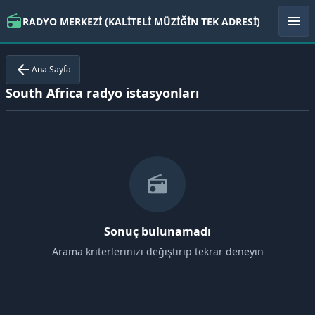
radio
menu
RADYO MERKEZİ (KALİTELİ MÜZİĞİN TEK ADRESİ)
arrow_back
Ana Sayfa
South Africa radyo istasyonları
radio
Sonuç bulunamadı
Arama kriterlerinizi değiştirip tekrar deneyin