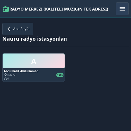
radio
menu
RADYO MERKEZİ (KALİTELİ MÜZİĞİN TEK ADRESİ)
arrow_back
Ana Sayfa
Nauru radyo istasyonları
A
Abdulbasit Abdulsamad
Nauru
place
192k
0
headphones